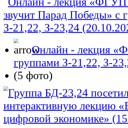
Онлайн - лекция «
группами З-21,22, З-23,
(5 фото)