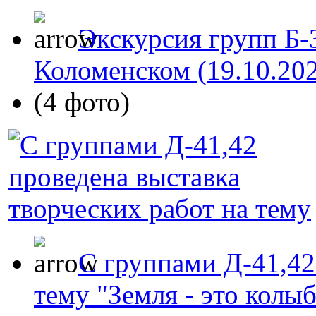
Экскурсия групп Б-
Коломенском (19.10.20
(4 фото)
C группами Д-41,42
тему "Земля - это колыб