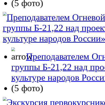
(5 фото)
Преподавателем Огн
группы Б-21,22 над пр
культуре народов Росси
(5 фото)