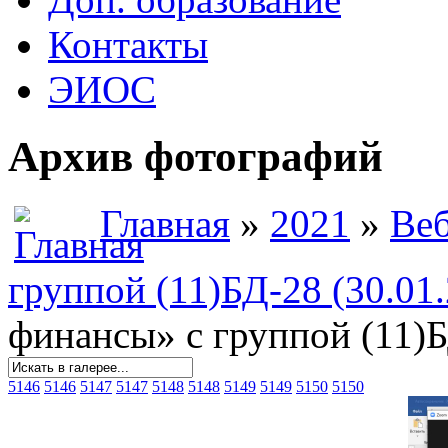
Контакты
ЭИОС
Архив фотографий
Главная
»
2021
»
Веб
группой (11)БД-28 (30.01
финансы» с группой (11)Б
5146
5146
5147
5147
5148
5148
5149
5149
5150
5150